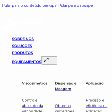
Pular para o conteúdo principal
Pular para o rodapé
SOBRE NÓS
SOLUÇÕES
PRODUTOS
EQUIPAMENTOS
Viscosímetros
Dispersão e
Aplicação
Moagem
Controle
Precisão e
absoluto da
Obtenha
eficiência na
viscosidade
dispersões
aplicação