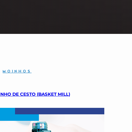
MOINHOS
NHO DE CESTO (BASKET MILL)