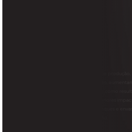
EQUIPAMENTOS
Produção
A otimização e padronização dos processos de produção,
de equipamentos adequados para a produção, aumenta
produtividade e reduzem custos, oferecendo como resul
qualidade, desempenho, produtividade e menores impac
ambientais. Dispersores, moinhos, tachos, tanques e enva
equipamentos fundamentais para a fabricação.
Entre em contato conosco