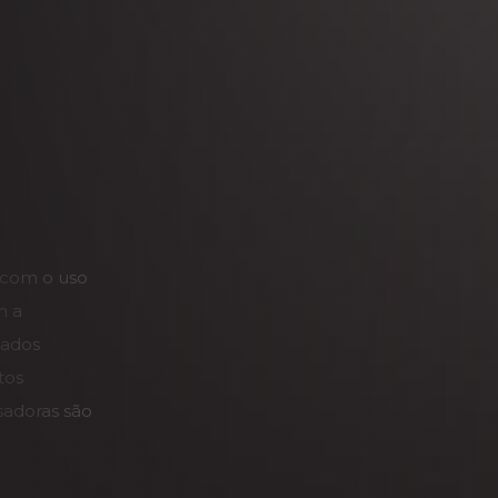
 com o uso
m a
tados
tos
sadoras são