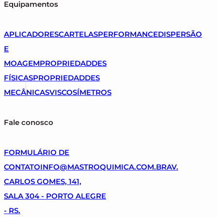
Equipamentos
APLICADORES
CARTELAS
PERFORMANCE
DISPERSÃO
E
MOAGEM
PROPRIEDADDES
FÍSICAS
PROPRIEDADDES
MECÂNICAS
VISCOSÍMETROS
Fale conosco
FORMULÁRIO DE
CONTATO
INFO@MASTROQUIMICA.COM.BR
AV.
CARLOS GOMES, 141,
SALA 304 - PORTO ALEGRE
- RS.