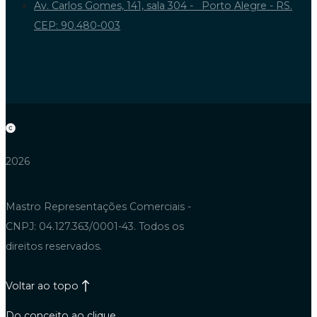
Sobre nós
Resinas
Soluções
Emulsões
Blog
Pigmentos
Termos de uso
Catalisadores
Política de
Cargas Minerais
privacidade
Aditivos
Política de
cookies
Equipamentos
Aplicadores
Cartelas
Performance
Viscosímetros
Dispersão e moagem
Propriedades físicas