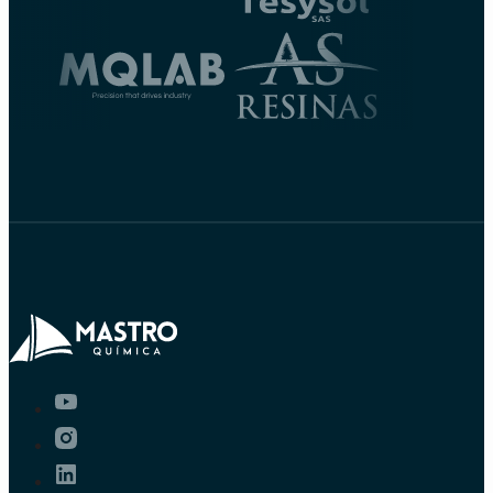
Suporte técnico para
apoiar na definição
de requisitos e na
escolha da solução
adequada.
Entre em contato conosco agora