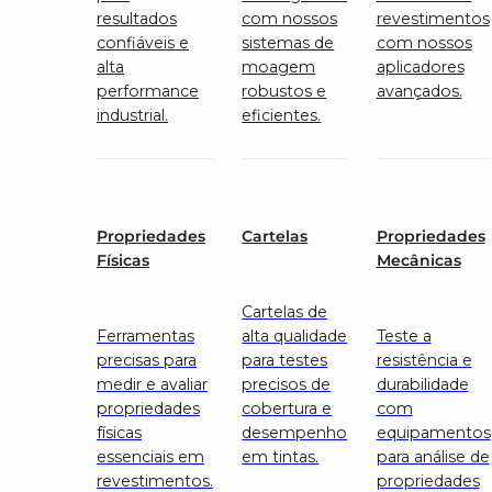
resultados
com nossos
revestimentos
confiáveis e
sistemas de
com nossos
alta
moagem
aplicadores
performance
robustos e
avançados.
industrial.
eficientes.
Propriedades
Cartelas
Propriedades
Físicas
Mecânicas
Cartelas de
Ferramentas
alta qualidade
Teste a
precisas para
para testes
resistência e
medir e avaliar
precisos de
durabilidade
propriedades
cobertura e
com
físicas
desempenho
equipamentos
essenciais em
em tintas.
para análise de
revestimentos.
propriedades