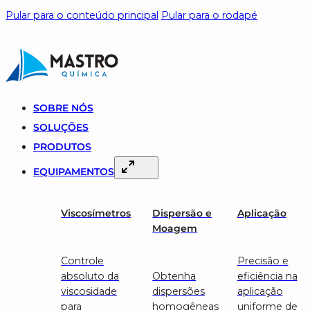
Pular para o conteúdo principal
Pular para o rodapé
SOBRE NÓS
SOLUÇÕES
PRODUTOS
EQUIPAMENTOS
Viscosímetros
Dispersão e
Aplicação
Moagem
Controle
Precisão e
absoluto da
Obtenha
eficiência na
viscosidade
dispersões
aplicação
para
homogêneas
uniforme de