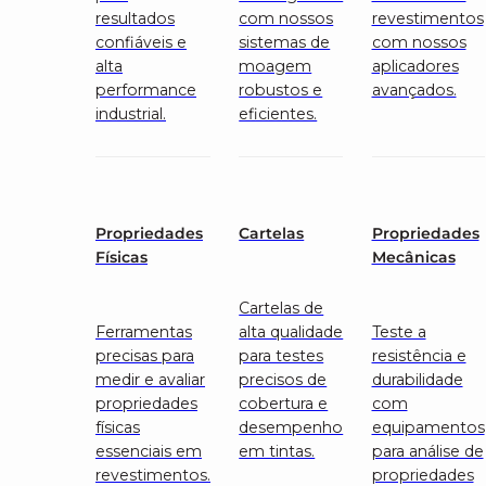
resultados
com nossos
revestimentos
confiáveis e
sistemas de
com nossos
alta
moagem
aplicadores
performance
robustos e
avançados.
industrial.
eficientes.
Propriedades
Cartelas
Propriedades
Físicas
Mecânicas
Cartelas de
Ferramentas
alta qualidade
Teste a
precisas para
para testes
resistência e
medir e avaliar
precisos de
durabilidade
propriedades
cobertura e
com
físicas
desempenho
equipamentos
essenciais em
em tintas.
para análise de
revestimentos.
propriedades