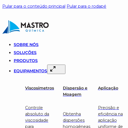
Pular para o conteúdo principal
Pular para o rodapé
SOBRE NÓS
SOLUÇÕES
PRODUTOS
EQUIPAMENTOS
Viscosímetros
Dispersão e
Aplicação
Moagem
Controle
Precisão e
absoluto da
Obtenha
eficiência na
viscosidade
dispersões
aplicação
para
homogêneas
uniforme de