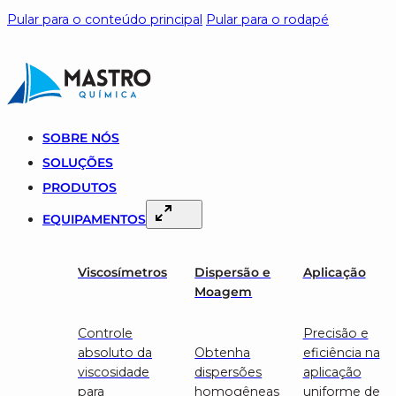
Pular para o conteúdo principal
Pular para o rodapé
SOBRE NÓS
SOLUÇÕES
PRODUTOS
EQUIPAMENTOS
Viscosímetros
Dispersão e
Aplicação
Moagem
Controle
Precisão e
absoluto da
Obtenha
eficiência na
viscosidade
dispersões
aplicação
para
homogêneas
uniforme de