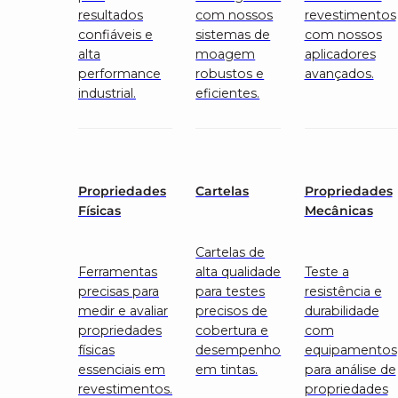
resultados
com nossos
revestimentos
confiáveis e
sistemas de
com nossos
alta
moagem
aplicadores
performance
robustos e
avançados.
industrial.
eficientes.
Propriedades
Cartelas
Propriedades
Físicas
Mecânicas
Cartelas de
Ferramentas
alta qualidade
Teste a
precisas para
para testes
resistência e
medir e avaliar
precisos de
durabilidade
propriedades
cobertura e
com
físicas
desempenho
equipamentos
essenciais em
em tintas.
para análise de
revestimentos.
propriedades