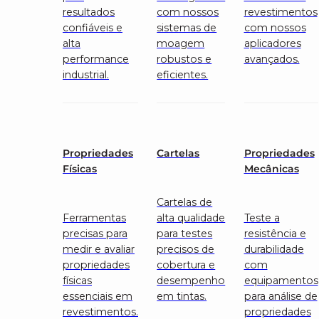
resultados
com nossos
revestimentos
confiáveis e
sistemas de
com nossos
alta
moagem
aplicadores
performance
robustos e
avançados.
industrial.
eficientes.
Propriedades
Cartelas
Propriedades
Físicas
Mecânicas
Cartelas de
Ferramentas
alta qualidade
Teste a
precisas para
para testes
resistência e
medir e avaliar
precisos de
durabilidade
propriedades
cobertura e
com
físicas
desempenho
equipamentos
essenciais em
em tintas.
para análise de
revestimentos.
propriedades