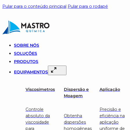
Pular para o conteúdo principal
Pular para o rodapé
SOBRE NÓS
SOLUÇÕES
PRODUTOS
EQUIPAMENTOS
Viscosímetros
Dispersão e
Aplicação
Moagem
Controle
Precisão e
absoluto da
Obtenha
eficiência na
viscosidade
dispersões
aplicação
para
homogêneas
uniforme de