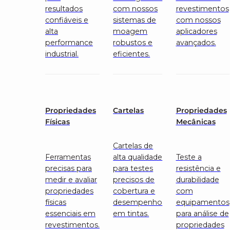
resultados
com nossos
revestimentos
confiáveis e
sistemas de
com nossos
alta
moagem
aplicadores
performance
robustos e
avançados.
industrial.
eficientes.
Propriedades
Cartelas
Propriedades
Físicas
Mecânicas
Cartelas de
Ferramentas
alta qualidade
Teste a
precisas para
para testes
resistência e
medir e avaliar
precisos de
durabilidade
propriedades
cobertura e
com
físicas
desempenho
equipamentos
essenciais em
em tintas.
para análise de
revestimentos.
propriedades