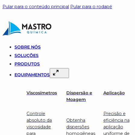
Pular para o conteúdo principal
Pular para o rodapé
SOBRE NÓS
SOLUÇÕES
PRODUTOS
EQUIPAMENTOS
Viscosímetros
Dispersão e
Aplicação
Moagem
Controle
Precisão e
absoluto da
Obtenha
eficiência na
viscosidade
dispersões
aplicação
para
homogêneas
uniforme de