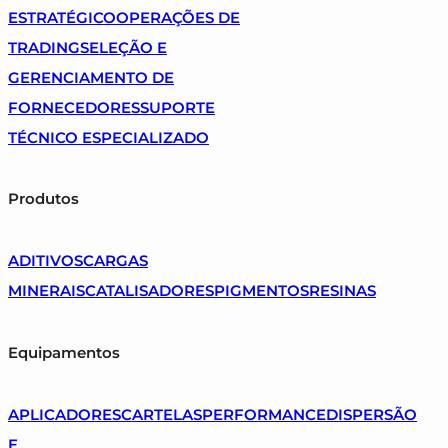
ESTRATÉGICO
OPERAÇÕES DE
TRADING
SELEÇÃO E
GERENCIAMENTO DE
FORNECEDORES
SUPORTE
TÉCNICO ESPECIALIZADO
Produtos
ADITIVOS
CARGAS
MINERAIS
CATALISADORES
PIGMENTOS
RESINAS
Equipamentos
APLICADORES
CARTELAS
PERFORMANCE
DISPERSÃO
E