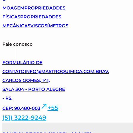
MOAGEM
PROPRIEDADDES
FÍSICAS
PROPRIEDADDES
MECÂNICAS
VISCOSÍMETROS
Fale conosco
FORMULÁRIO DE
CONTATO
INFO@MASTROQUIMICA.COM.BR
AV.
CARLOS GOMES, 141,
SALA 304 - PORTO ALEGRE
- RS.
+55
CEP: 90.480-003
(51) 3222-9249