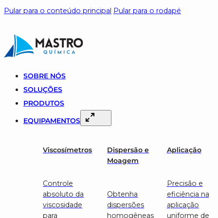
Pular para o conteúdo principal
Pular para o rodapé
SOBRE NÓS
SOLUÇÕES
PRODUTOS
EQUIPAMENTOS
Viscosímetros
Dispersão e
Aplicação
Moagem
Controle
Precisão e
absoluto da
Obtenha
eficiência na
viscosidade
dispersões
aplicação
para
homogêneas
uniforme de