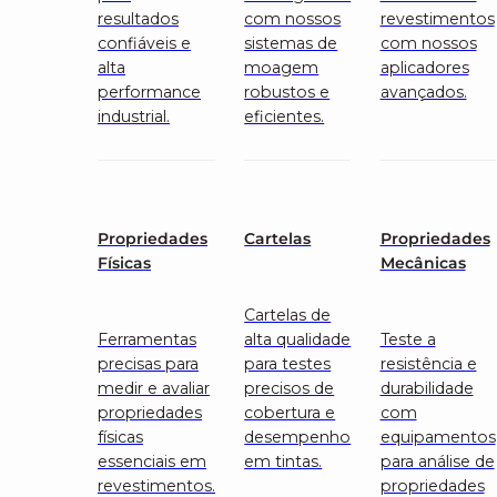
resultados
com nossos
revestimentos
confiáveis e
sistemas de
com nossos
alta
moagem
aplicadores
performance
robustos e
avançados.
industrial.
eficientes.
Propriedades
Cartelas
Propriedades
Físicas
Mecânicas
Cartelas de
Ferramentas
alta qualidade
Teste a
precisas para
para testes
resistência e
medir e avaliar
precisos de
durabilidade
propriedades
cobertura e
com
físicas
desempenho
equipamentos
essenciais em
em tintas.
para análise de
revestimentos.
propriedades