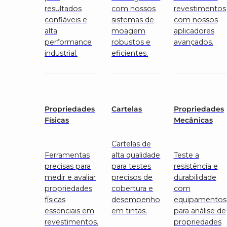
resultados
com nossos
revestimentos
confiáveis e
sistemas de
com nossos
alta
moagem
aplicadores
performance
robustos e
avançados.
industrial.
eficientes.
Propriedades
Cartelas
Propriedades
Físicas
Mecânicas
Cartelas de
Ferramentas
alta qualidade
Teste a
precisas para
para testes
resistência e
medir e avaliar
precisos de
durabilidade
propriedades
cobertura e
com
físicas
desempenho
equipamentos
essenciais em
em tintas.
para análise de
revestimentos.
propriedades