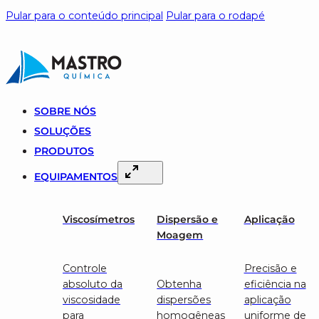
Pular para o conteúdo principal
Pular para o rodapé
SOBRE NÓS
SOLUÇÕES
PRODUTOS
EQUIPAMENTOS
Viscosímetros
Dispersão e
Aplicação
Moagem
Controle
Precisão e
absoluto da
Obtenha
eficiência na
viscosidade
dispersões
aplicação
para
homogêneas
uniforme de