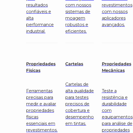
resultados
com nossos
revestimentos
confiáveis e
sistemas de
com nossos
alta
moagem
aplicadores
performance
robustos e
avançados.
industrial.
eficientes.
Propriedades
Cartelas
Propriedades
Físicas
Mecânicas
Cartelas de
Ferramentas
alta qualidade
Teste a
precisas para
para testes
resistência e
medir e avaliar
precisos de
durabilidade
propriedades
cobertura e
com
físicas
desempenho
equipamentos
essenciais em
em tintas.
para análise de
revestimentos.
propriedades