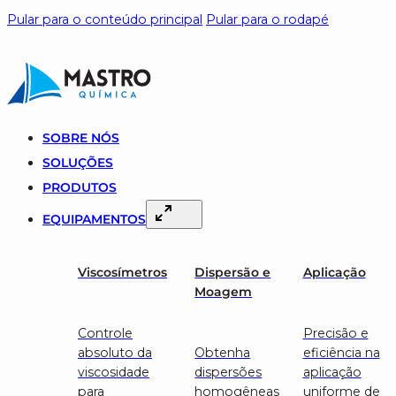
Pular para o conteúdo principal
Pular para o rodapé
SOBRE NÓS
SOLUÇÕES
PRODUTOS
EQUIPAMENTOS
Viscosímetros
Dispersão e
Aplicação
Moagem
Controle
Precisão e
absoluto da
Obtenha
eficiência na
viscosidade
dispersões
aplicação
para
homogêneas
uniforme de