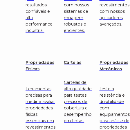
resultados
com nossos
revestimentos
confiáveis e
sistemas de
com nossos
alta
moagem
aplicadores
performance
robustos e
avançados.
industrial.
eficientes.
Propriedades
Cartelas
Propriedades
Físicas
Mecânicas
Cartelas de
Ferramentas
alta qualidade
Teste a
precisas para
para testes
resistência e
medir e avaliar
precisos de
durabilidade
propriedades
cobertura e
com
físicas
desempenho
equipamentos
essenciais em
em tintas.
para análise de
revestimentos.
propriedades