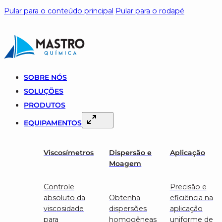
Pular para o conteúdo principal
Pular para o rodapé
SOBRE NÓS
SOLUÇÕES
PRODUTOS
EQUIPAMENTOS
Viscosímetros
Dispersão e
Aplicação
Moagem
Controle
Precisão e
absoluto da
Obtenha
eficiência na
viscosidade
dispersões
aplicação
para
homogêneas
uniforme de