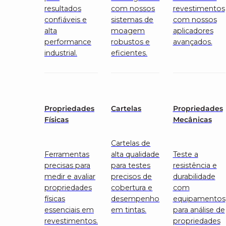
resultados
com nossos
revestimentos
confiáveis e
sistemas de
com nossos
alta
moagem
aplicadores
performance
robustos e
avançados.
industrial.
eficientes.
Propriedades
Cartelas
Propriedades
Físicas
Mecânicas
Cartelas de
Ferramentas
alta qualidade
Teste a
precisas para
para testes
resistência e
medir e avaliar
precisos de
durabilidade
propriedades
cobertura e
com
físicas
desempenho
equipamentos
essenciais em
em tintas.
para análise de
revestimentos.
propriedades