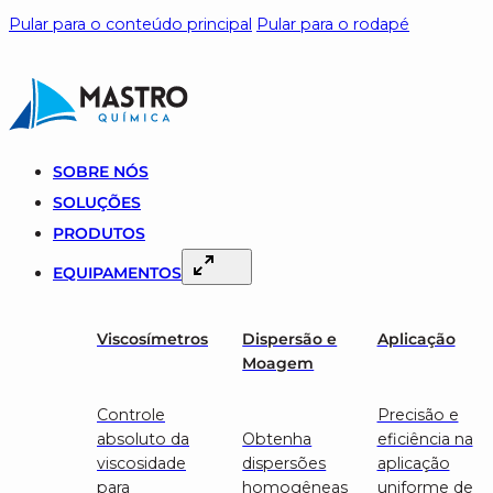
Pular para o conteúdo principal
Pular para o rodapé
SOBRE NÓS
SOLUÇÕES
PRODUTOS
EQUIPAMENTOS
Viscosímetros
Dispersão e
Aplicação
Moagem
Controle
Precisão e
absoluto da
Obtenha
eficiência na
viscosidade
dispersões
aplicação
para
homogêneas
uniforme de