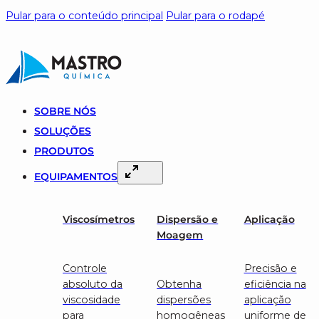
Pular para o conteúdo principal
Pular para o rodapé
SOBRE NÓS
SOLUÇÕES
PRODUTOS
EQUIPAMENTOS
Viscosímetros
Dispersão e
Aplicação
Moagem
Controle
Precisão e
absoluto da
Obtenha
eficiência na
viscosidade
dispersões
aplicação
para
homogêneas
uniforme de