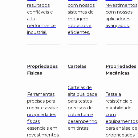
resultados
com nossos
revestimentos
confiáveis e
sistemas de
com nossos
alta
moagem
aplicadores
performance
robustos e
avançados.
industrial.
eficientes.
Propriedades
Cartelas
Propriedades
Físicas
Mecânicas
Cartelas de
Ferramentas
alta qualidade
Teste a
precisas para
para testes
resistência e
medir e avaliar
precisos de
durabilidade
propriedades
cobertura e
com
físicas
desempenho
equipamentos
essenciais em
em tintas.
para análise de
revestimentos.
propriedades